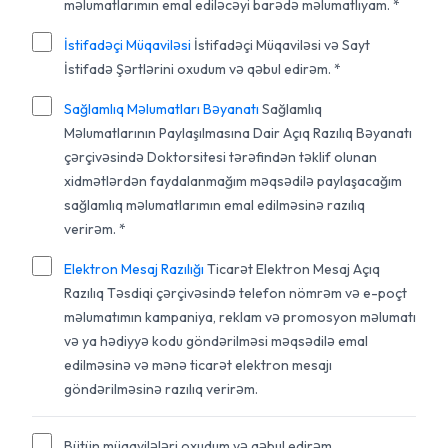
məlumatlarımın emal ediləcəyi barədə məlumatlıyam. *
İstifadəçi Müqaviləsi
İstifadəçi Müqaviləsi və Sayt
İstifadə Şərtlərini oxudum və qəbul edirəm. *
Sağlamlıq Məlumatları Bəyanatı
Sağlamlıq
Məlumatlarının Paylaşılmasına Dair Açıq Razılıq Bəyanatı
çərçivəsində Doktorsitesi tərəfindən təklif olunan
xidmətlərdən faydalanmağım məqsədilə paylaşacağım
sağlamlıq məlumatlarımın emal edilməsinə razılıq
verirəm. *
Elektron Mesaj Razılığı
Ticarət Elektron Mesaj Açıq
Razılıq Təsdiqi çərçivəsində telefon nömrəm və e-poçt
məlumatımın kampaniya, reklam və promosyon məlumatı
və ya hədiyyə kodu göndərilməsi məqsədilə emal
edilməsinə və mənə ticarət elektron mesajı
göndərilməsinə razılıq verirəm.
Bütün müqavilələri oxudum və qəbul edirəm.